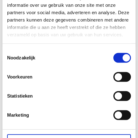
informatie over uw gebruik van onze site met onze
partners voor social media, adverteren en analyse. Deze
15 juli, 2025
partners kunnen deze gegevens combineren met andere
informatie die u aan ze heeft verstrekt of die ze hebben
BLOG: Losgeld betalen bij ransomware
verzameld op basis van uw gebruik van hun services.
Waarom er geen goed antwoord is?
Toestemmingsselectie
Noodzakelijk
Voorkeuren
Statistieken
Marketing