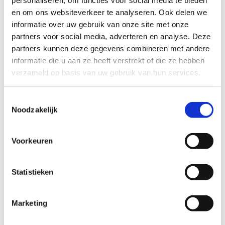
Phishing, social engineering en factuurfraude komen in
en om ons websiteverkeer te analyseren. Ook delen we
alle sectoren voor. Toch investeren veel organisaties nog
informatie over uw gebruik van onze site met onze
beperkt in hun digitale weerbaarheid. Daarmee lopen ze
partners voor social media, adverteren en analyse. Deze
het risico om stil te vallen bij een incident, met alle
partners kunnen deze gegevens combineren met andere
gevolgen van dien voor dienstverlening, reputatie en
informatie die u aan ze heeft verstrekt of die ze hebben
financiën.
verzameld op basis van uw gebruik van hun services.
Een goede cyber security-aanpak is geen overbodige luxe,
Toestemmingsselectie
maar een essentieel onderdeel van
Noodzakelijk
continuïteitsmanagement.
Voorkeuren
Bron: ictmagazine.nl
Statistieken
Nieuwe Europese wetgeving op komst:
Cyberbeveiligingswet (NIS2)
Marketing
De Europese NIS2-richtlijn wordt binnenkort vertaald naar
Nederlandse wetgeving: de Cyberbeveiligingswet. De wet