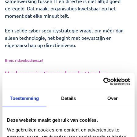
samenwerking tussen IT en directie is niet altijd goed
geregeld. Dat maakt organisaties kwetsbaar op het
moment dat elke minuut telt.
Een solide cyber securitystrategie vraagt om méér dan
alleen technologie, het begint met bewustzijn en
eigenaarschap op directieniveau.
Bron: riskenbusiness.nl
Veel organisaties onderschatten hun
digitale kwetsbaarheid
In gesprekken met bestuurders en ondernemers horen we
Toestemming
Details
Over
vaak: “Wij zijn geen interessant doelwit.” Maar juist
organisaties met waardevolle klantgegevens, intellectueel
eigendom of afhankelijkheid van digitale processen zijn
Deze website maakt gebruik van cookies.
aantrekkelijk voor aanvallers. En dat geldt inmiddels voor
bijna iedere organisatie.
We gebruiken cookies om content en advertenties te
personaliseren, om functies voor social media te bieden