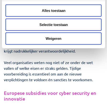
zal naar verwachting in het derde kwartaal van 2025
ingaan en geldt niet alleen voor kritieke infrastructuren,
Alles toestaan
maar ook voor organisaties uit sectoren zoals ICT,
transport, voedselproductie en digitale dienstverlening.
Selectie toestaan
De wet verplicht organisaties om maatregelen te treffen
Weigeren
op het gebied van risicobeheer, leveranciersbeheer,
incidentmelding en bedrijfscontinuïteit. Ook het bestuur
krijgt nadrukkelijker verantwoordelijkheid.
Veel organisaties weten nog niet of ze onder de wet
vallen of welke eisen er straks gelden. Tijdige
voorbereiding is essentieel om aan de nieuwe
verplichtingen te voldoen én sancties te voorkomen.
Europese subsidies voor cyber security en
innovatie