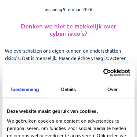
Opdrachten
maandag 9 februari 2026
Contact
Denken we niet te makkelijk over
cyberrisico’s?
Virtuele CISO
We overschatten ons eigen kunnen en onderschatten
risico’s. Dat is menselijk. Maar de échte vraag is: acteren
we daar ook naar?
Zoeken
Nog steeds worden organisaties slachtoffer van
cyberaanvallen die met relatief eenvoudige maatregelen
Toestemming
Details
Over
te voorkomen waren. Niet omdat men het niet wist, maar
omdat men het niet deed.
Deze website maakt gebruik van cookies.
Drie observaties:
We gebruiken cookies om content en advertenties te
personaliseren, om functies voor social media te bieden
💡 Organiseer expertise
en om ons websiteverkeer te analyseren. Ook delen we