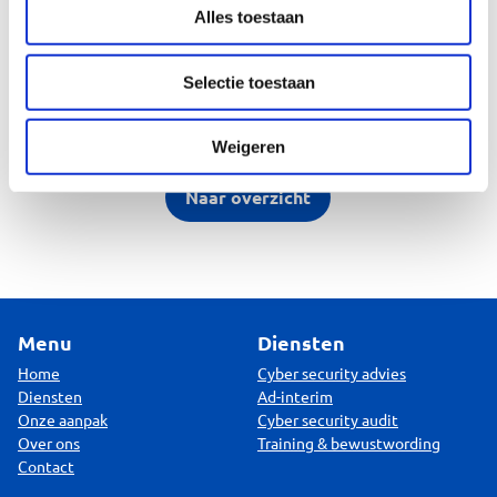
Alles toestaan
Marc van der Veen
Selectie toestaan
Limen Cyber
Weigeren
Naar overzicht
Menu
Diensten
Home
Cyber security advies
Diensten
Ad-interim
Onze aanpak
Cyber security audit
Over ons
Training & bewustwording
Contact