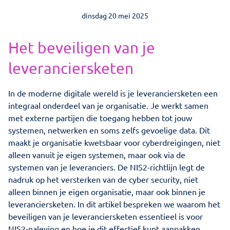
Opdrachten
dinsdag 20 mei 2025
Contact
Het beveiligen van je
leveranciersketen
Virtuele CISO
In de moderne digitale wereld is je leveranciersketen een
integraal onderdeel van je organisatie. Je werkt samen
Zoeken
met externe partijen die toegang hebben tot jouw
systemen, netwerken en soms zelfs gevoelige data. Dit
maakt je organisatie kwetsbaar voor cyberdreigingen, niet
alleen vanuit je eigen systemen, maar ook via de
systemen van je leveranciers. De NIS2-richtlijn legt de
nadruk op het versterken van de cyber security, niet
alleen binnen je eigen organisatie, maar ook binnen je
leveranciersketen. In dit artikel bespreken we waarom het
beveiligen van je leveranciersketen essentieel is voor
NIS2-naleving en hoe je dit effectief kunt aanpakken.