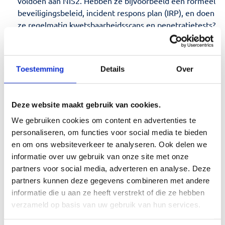
voldoen aan NIS2. Hebben ze bijvoorbeeld een formeel
beveiligingsbeleid, incident respons plan (IRP), en doen
ze regelmatig kwetsbaarheidsscans en penetratietests?
Zorg ervoor dat je een duidelijk inzicht hebt in hun
beveiligingspraktijken voordat je met hen samenwerkt.
Toestemming
Details
Over
Stel contractuele beveiligingseisen in. Wanneer je
contracten afsluit met leveranciers, zorg er dan voor
dat cyber security expliciet wordt opgenomen. Dit kan
Deze website maakt gebruik van cookies.
bijvoorbeeld inhouden dat leveranciers verplicht
We gebruiken cookies om content en advertenties te
worden om regelmatig hun systemen te updaten,
personaliseren, om functies voor social media te bieden
beveiligingsincidenten onmiddellijk te melden, en dat
en om ons websiteverkeer te analyseren. Ook delen we
je het recht hebt om audits van hun systemen uit te
informatie over uw gebruik van onze site met onze
voeren. Deze contractuele voorwaarden helpen ervoor
partners voor social media, adverteren en analyse. Deze
te zorgen dat leveranciers zich houden aan de juiste
partners kunnen deze gegevens combineren met andere
maatregelen.
informatie die u aan ze heeft verstrekt of die ze hebben
verzameld op basis van uw gebruik van hun services.
Implementeer een continu monitoringsysteem. Het
beveiligen van je leveranciersketen stopt niet bij het