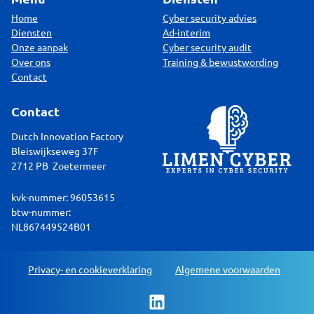
Home
Cyber security advies
Diensten
Ad-interim
Onze aanpak
Cyber security audit
Over ons
Training & bewustwording
Contact
Contact
Dutch Innovation Factory
Bleiswijkseweg 37F
2712 PB Zoetermeer
kvk-nummer: 96053615
btw-nummer:
NL867449524B01
Privacy- en cookieverklaring
Algemene voorwaarden