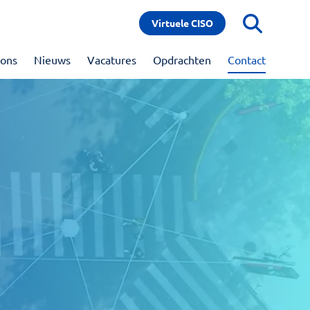
Virtuele CISO
 ons
Nieuws
Vacatures
Opdrachten
Contact
im
 & bewustwording