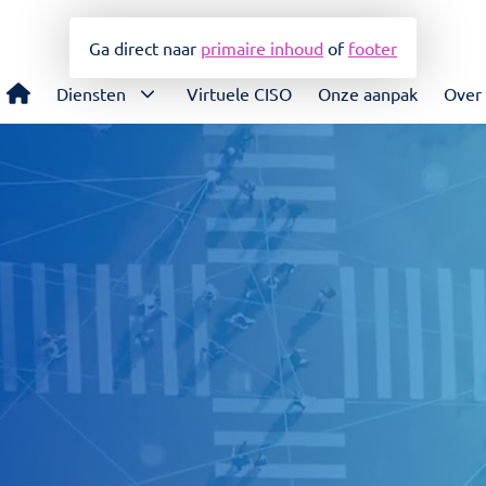
Ga direct naar
primaire inhoud
of
footer
Diensten
Virtuele CISO
Onze aanpak
Over
Cyber security advies
Ad-inter
Cyber security audit
Training
NIS2 quick scan