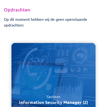
Opdrachten
Opdrachten
Contact
Op dit moment hebben wij de geen openstaande
opdrachten:
Virtuele CISO
Zoeken
Gesloten
Information Security Manager (2)