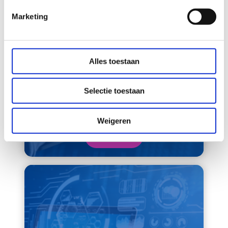
Marketing
Alles toestaan
Gesloten
Selectie toestaan
Chief Information Security
Officer Den Haag
Weigeren
Lees meer