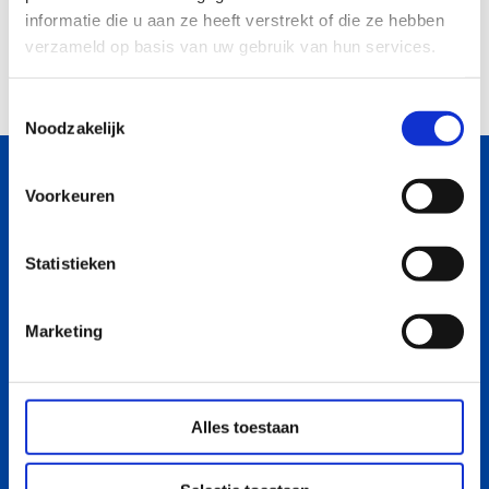
informatie die u aan ze heeft verstrekt of die ze hebben
Opdrachten
verzameld op basis van uw gebruik van hun services.
Contact
Toestemmingsselectie
Noodzakelijk
Virtuele CISO
Menu
Diensten
Voorkeuren
Home
Cyber security advies
Diensten
Ad-interim
Zoeken
Onze aanpak
Cyber security audit
Statistieken
Over ons
Training & bewustwording
Contact
Marketing
Contact
Dutch Innovation Factory
Bleiswijkseweg 37F
Alles toestaan
2712 PB Zoetermeer
kvk-nummer: 96053615