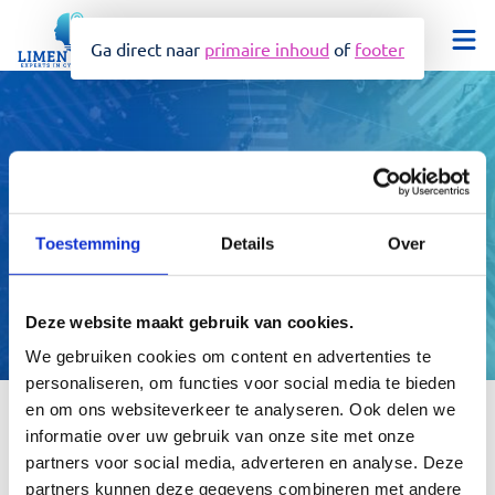
Ga direct naar
primaire inhoud
of
footer
Diensten
Cyber security advies
Virtuele CISO
Toestemming
Details
Over
Ad-interim
Onze aanpak
Cyber security audit
Deze website maakt gebruik van cookies.
Training & bewustwording
Over ons
We gebruiken cookies om content en advertenties te
NIS2 quick scan
personaliseren, om functies voor social media te bieden
Nieuws
en om ons websiteverkeer te analyseren. Ook delen we
Zoeken
Home
informatie over uw gebruik van onze site met onze
Vacatures
partners voor social media, adverteren en analyse. Deze
partners kunnen deze gegevens combineren met andere