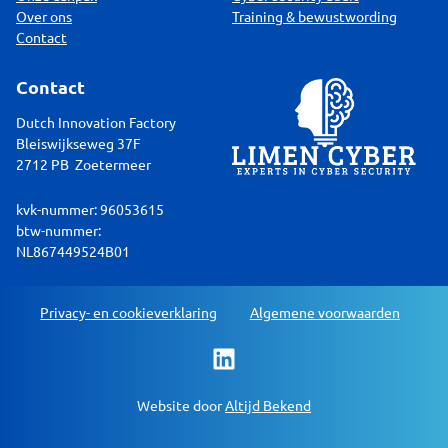
Over ons
Training & bewustwording
Contact
Contact
Dutch Innovation Factory
Bleiswijkseweg 37F
2712 PB Zoetermeer
kvk-nummer: 96053615
btw-nummer:
NL867449524B01
Privacy- en cookieverklaring
Algemene voorwaarden
Website door
Altijd Bekend