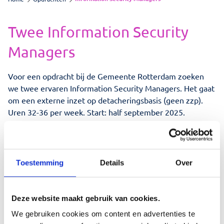
Opdrachten
Twee Information Security
Contact
Managers
Virtuele CISO
Voor een opdracht bij de Gemeente Rotterdam zoeken
we twee ervaren Information Security Managers. Het gaat
om een externe inzet op detacheringsbasis (geen zzp).
Zoeken
Uren 32-36 per week. Start: half september 2025.
Wat ga je doen?
Als Security Manager neem je het voortouw in het
Toestemming
Details
Over
opstellen en actualiseren van beleidsdocumenten en
bijbehorende processen op het gebied van
informatiebeveiliging. Je weet beleid helder te
Deze website maakt gebruik van cookies.
verwoorden en kunt schakelen met verschillende
We gebruiken cookies om content en advertenties te
onderdelen van de organisatie. Je begrijpt de taal van de