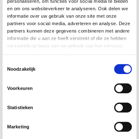
personaliseren, om functies voor social media te bieden
business én van IT, zonder dat je zelf technisch specialist
en om ons websiteverkeer te analyseren. Ook delen we
hoeft te zijn.
informatie over uw gebruik van onze site met onze
partners voor social media, adverteren en analyse. Deze
Wat breng je mee?
partners kunnen deze gegevens combineren met andere
Aantoonbare ervaring met het schrijven van beleid en
informatie die u aan ze heeft verstrekt of die ze hebben
procesdocumenten op het gebied van
verzameld op basis van uw gebruik van hun services.
informatiebeveiliging.
Toestemmingsselectie
Je kunt goed samenwerken met verschillende
Noodzakelijk
stakeholders binnen een complexe organisatie.
Voorkeuren
Je hebt affiniteit met IT en begrijpt vaktermen in het
securitydomein.
Statistieken
Ervaring binnen de (gemeentelijke) overheid is een pré.
Marketing
Minimaal HBO werk- en denkniveau.